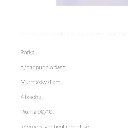
Fram
SCRITTO DA
PURSANG
IL
30 AGOSTO 2023
. PUBBLICA
Parka.
c/cappuccio fisso.
Murmasky 4 cm.
4 tasche.
Piuma 90/10.
Interno silver heat reflection.