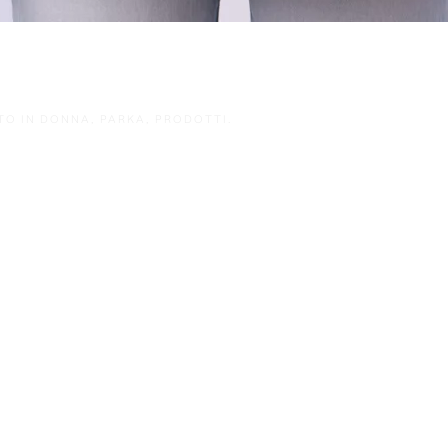
TO IN
DONNA
,
PARKA
,
PRODOTTI
.