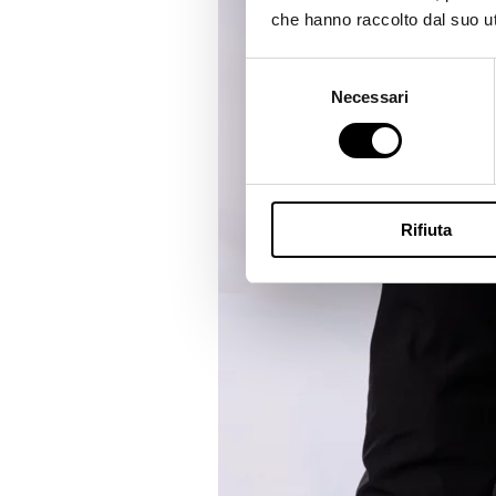
che hanno raccolto dal suo uti
Selezione
Necessari
del
consenso
Rifiuta