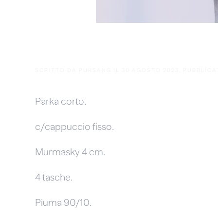
Maud
SCRITTO DA
PURSANG
IL
30 AGOSTO 2023
. PUBBLICA
Parka corto.
c/cappuccio fisso.
Murmasky 4 cm.
4 tasche.
Piuma 90/10.