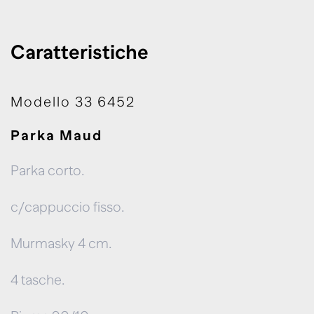
Caratteristiche
Modello 33 6452
Parka Maud
Parka corto.
c/cappuccio fisso.
Murmasky 4 cm.
4 tasche.