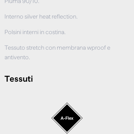
Piuma 90/10.
Interno silver heat reflection.
Polsini interni in costina.
Tessuto stretch con membrana wproof e
antivento.
Tessuti